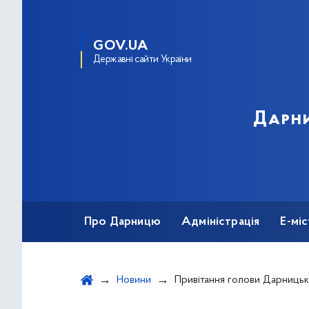
GOV.UA
Державні сайти України
Дарни
Про Дарницю
Адміністрація
Е-мі
Новини
Привітання голови Дарницької районної в місті Києві держ