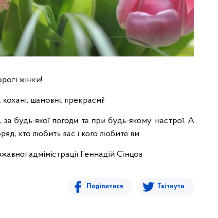
рогі жінки!
і, кохані, шановні, прекрасні!
за будь-якої погоди та при будь-якому настрої. А
ряд, хто любить вас і кого любите ви.
ржавної адміністрації Геннадій Сінцов
Поділитися
Твітнути