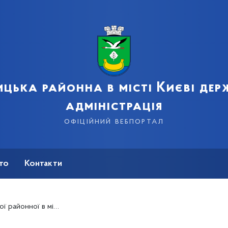
цька районна в місті Києві де
адміністрація
офіційний вебпортал
сто
Контакти
авної адміністрації з 8 березня