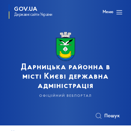
GOV.UA
Меню
Державні сайти України
Дарницька районна в
місті Києві державна
адміністрація
офіційний вебпортал
Пошук