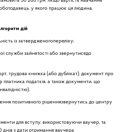
тановить 30 280 грн. Якщо вартість навчання
оботодавець, у якого працює ця людина,
алгоритм дій
ність із затвердженогопереліку;
ої служби зайнятості або звернутисядо
орт; трудова книжка (або дублікат); документ про
р платника податків, а також документи, що
нвалідністю);
дження позитивного рішеннязвернутись до центру
ументи для вступу, використовуючи ваучер, та
 днів з дати отримання ваучера.