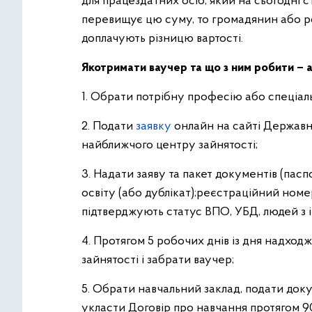
для працездатних осіб, який на сьогодні с
перевищує цю суму, то громадянин або р
доплачують різницю вартості.
Якотримати ваучер та що з ним робити – 
1. Обрати потрібну професію або спеціаль
2. Подати
заявку
онлайн на сайті Державн
найближчого центру зайнятості;
3. Надати заяву та пакет документів (пасп
освіту (або дублікат);реєстраційний номе
підтверджують статус ВПО, УБД, людей з і
4. Протягом 5 робочих днів із дня надхо
зайнятості і забрати ваучер;
5. Обрати навчальний заклад, подати док
укласти Договір про навчання протягом 90