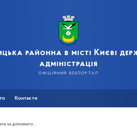
цька районна в місті Києві де
адміністрація
офіційний вебпортал
сто
Контакти
 допомогою ваучера