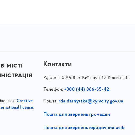
Контакти
в місті
ністрація
Адреса:
02068, м. Київ, вул. О. Кошиця, 11
Телефон:
+380 (44) 366-55-42
ліцензією
Пошта:
rda.darnytska@kyivcity.gov.ua
Creative
,
ernational license
Пошта для звернень громадян
Пошта для звернень юридичних осіб