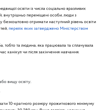
редвищої освіти із числа соціально вразливих
й, внутрішньо переміщені особи, люди з
еру безкоштовно отримати наступний рівень освіти
стей,
перелік яких затверджено Міністерством
, тобто та людина, яка працювала та сплачувала
час канікул чи після закінчення навчання.
бо вищу освіту;
.
вати 10-кратного розміру прожиткового мінімуму