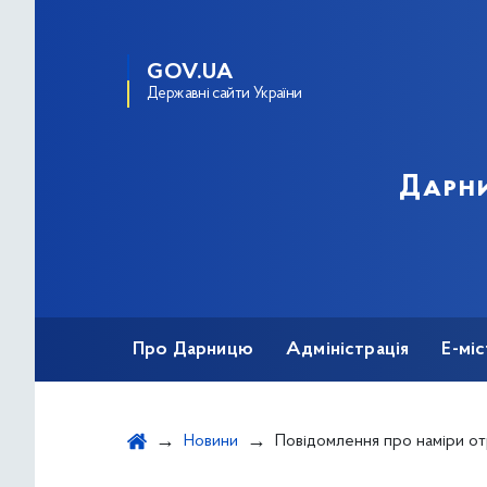
GOV.UA
Державні сайти України
Дарни
Про Дарницю
Адміністрація
Е-мі
Новини
Повідомлення про наміри отримати дозвіл на викиди забруднюючих речовин ТОВ “ЕНЕРГОПРОЕКТ- 2” в атмосферне повітр