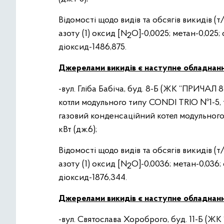
Відомості щодо видів та обсягів викидів (т
азоту (1) оксид [N
O]-0,0025; метан-0,025;
2
діоксид-1486,875.
Джерелами викидів є наступне обладнан
-вул. Гліба Бабіча, буд. 8-Б (ЖК “ПРИЧАЛ 8
котли модульного типу CONDI TRIO №1-5, 
газовий конденсаційний котел модульно
кВт (дж.6);
Відомості щодо видів та обсягів викидів (т
азоту (1) оксид [N
O]-0,0036; метан-0,036;
2
діоксид-1876,344.
Джерелами викидів є наступне обладнан
-вул. Святослава Хороброго, буд. 11-Б (ЖК