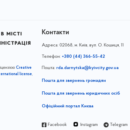
Контакти
в місті
ністрація
Адреса:
02068, м. Київ, вул. О. Кошиця, 11
Телефон:
+380 (44) 366-55-42
ліцензією
Пошта:
rda.darnytska@kyivcity.gov.ua
Creative
,
ernational license
Пошта для звернень громадян
Пошта для звернень юридичних осіб
Офіційний портал Києва
Facebook
Instagram
Telegram