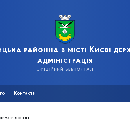
цька районна в місті Києві де
адміністрація
офіційний вебпортал
сто
Контакти
я від стаціонарних джерел за адресою : вул. Гліба Бабіча, 8-Б