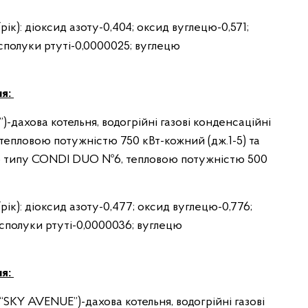
/рік): діоксид азоту-0,404; оксид вуглецю-0,571;
 сполуки ртуті-0,0000025; вуглецю
ня:
”)-дахова котельня, водогрійні газові конденсаційні
тепловою потужністю 750 кВт-кожний (дж.1-5) та
го типу CONDI DUO №6, тепловою потужністю 500
/рік): діоксид азоту-0,477; оксид вуглецю-0,776;
 сполуки ртуті-0,0000036; вуглецю
ня:
 “SKY AVENUE”)-дахова котельня, водогрійні газові