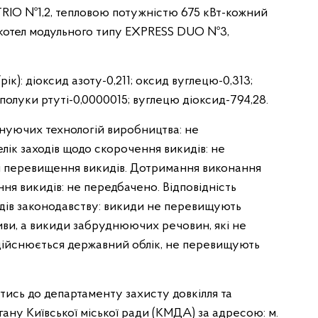
TRIO №1,2, тепловою потужністю 675 кВт-кожний
ий котел модульного типу EXPRESS DUO №3,
рік): діоксид азоту-0,211; оксид вуглецю-0,313;
 сполуки ртуті-0,0000015; вуглецю діоксид-794,28.
нуючих технологій виробництва: не
елік заходів щодо скорочення викидів: не
ні перевищення викидів. Дотримання виконання
я викидів: не передбачено. Відповідність
идів законодавству: викиди не перевищують
ви, а викиди забруднюючих речовин, які не
здійснюється державний облік, не перевищують
тись до департаменту захисту довкілля та
гану Київської міської ради (КМДА) за адресою: м.