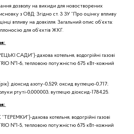
мання дозволу на викиди для новостворених
 висновку з ОВД: Згідно ст. 3 ЗУ “Про оцінку впливу
цінці впливу на довкілля. Загальний опис об’єкта:
еплоносію для об’єктів ЖКГ.
ня:
ИРЕЦЬКІ САДИ”)-дахова котельня, водогрійні газові
TRIO №1-6, тепловою потужністю 675 кВт-кожний
/рік): діоксид азоту-0,529; оксид вуглецю-0,717;
полуки ртуті-0,000003; вуглецю діоксид-1784,25.
ня:
К “ТЕРЕМКИ”)-дахова котельня, водогрійні газові
TRIO №1-5, тепловою потужністю 675 кВт-кожний