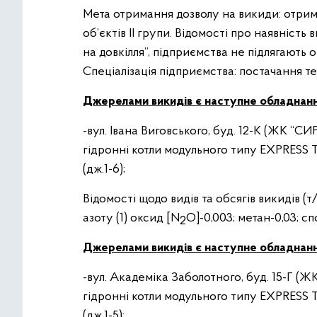
Мета отримання дозволу на викиди: отри
об’єктів ІІ групи. Відомості про наявність
на довкілля”, підприємства не підлягають о
Спеціалізація підприємства: постачання т
Джерелами викидів є наступне обладнан
-вул. Івана Виговського, буд. 12-К (ЖК “С
гідронні котли модульного типу EXPRESS 
(дж.1-6);
Відомості щодо видів та обсягів викидів (т
азоту (1) оксид [N
O]-0,003; метан-0,03; с
2
Джерелами викидів є наступне обладнан
-вул. Академіка Заболотного, буд. 15-Г (Ж
гідронні котли модульного типу EXPRESS 
(дж.1-5);