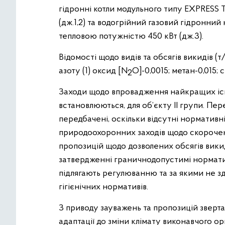
гідронні котли модульного типу EXPRESS 
(дж.1,2) та водогрійний газовий гідронн
тепловою потужністю 450 кВт (дж.3).
Відомості щодо видів та обсягів викидів (т/
азоту (1) оксид [N
O]-0,0015; метан-0,015;
2
Заходи щодо впровадження найкращих іс
встановлюються, для об’єкту ІІ групи. Пер
передбачені, оскільки відсутні норматив
природоохоронних заходів щодо скороченн
пропозицій щодо дозволених обсягів вик
затвердженні граничнодопустимі нормати
підлягають регулюванню та за якими не 
гігієнічних нормативів.
З приводу зауважень та пропозицій зверта
адаптації до зміни клімату виконавчого ор