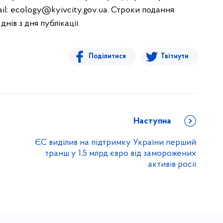
il:
ecology@kyivcity.gov.ua
. Строки подання
нів з дня публікації.
Поділитися
Твітнути
Наступна
ЄС виділив на підтримку України перший
транш у 1,5 млрд євро від заморожених
активів росії