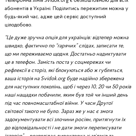
Телефонна лінія Svidok.org є безкоштовною для всіх
абонентів в Україні. Поділитись пережитим можна у
будь-який час, адже цей сервіс доступний
цілодобово.
“Це дуже зручна опція для українців: відтепер можна
швидко, фактично по “гарячих” слідах, записати те,
що ми переживаємо щодня. Достатньо надиктувати
це в телефон. Замість поста у соцмережах чи
рефлексії в сторіз, які блокуються або ж губляться,
ваша історія на
Svidok
.
org
буде надійно збережена
для наступних поколінь, щоб і через 10, 20 чи 50 років
наші нащадки побачили, яким був той чи інший день
під час повномасштабної війни. У часи Другої
світової такого не було. Зараз же у нас є змога
задокументувати всі злочини росіян, притягнути їх
до відповідальності і не дати змоги переписувати