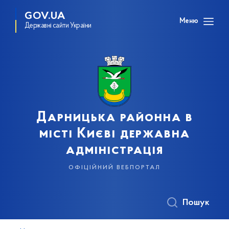
GOV.UA
Меню
Державні сайти України
Дарницька районна в
місті Києві державна
адміністрація
офіційний вебпортал
Пошук