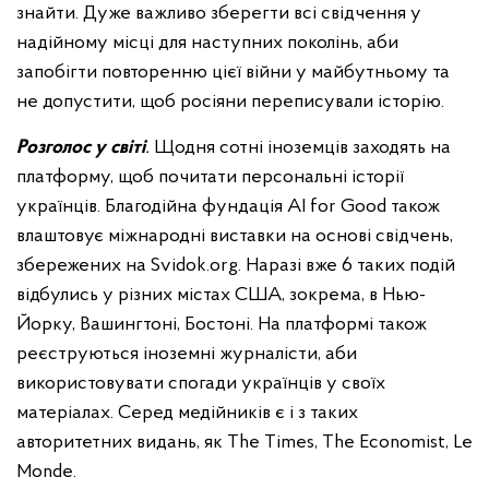
знайти. Дуже важливо зберегти всі свідчення у
надійному місці для наступних поколінь, аби
запобігти повторенню цієї війни у майбутньому та
не допустити, щоб росіяни переписували історію.
Розголос у світі
.
Щодня сотні іноземців заходять на
платформу, щоб почитати персональні історії
українців. Благодійна фундація AI for Good також
влаштовує міжнародні виставки на основі свідчень,
збережених на Svidok.org. Наразі вже 6 таких подій
відбулись у різних містах США, зокрема, в Нью-
Йорку, Вашингтоні, Бостоні. На платформі також
реєструються іноземні журналісти, аби
використовувати спогади українців у своїх
матеріалах. Серед медійників є і з таких
авторитетних видань, як The Times, The Economist, Le
Monde.