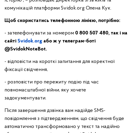
історію”,
– розповідає директорка зі зв’язків та
комунікацій платформи Svidok.org Олена Кук.
Щоб скористатись телефонною лінією, потрібно:
- зателефонувати за номером
0 800 507 480, так і на
сайті
Svidok
.
org
або ж у телеграм-боті
@SvidokNoteBot.
- відповісти на короткі запитання для коректної
фіксації свідчення,
- розповісти про пережиту подію під час
повномасштабної війни, яку хочете
задокументувати.
Після завершення дзвінка вам надійде SMS-
повідомлення з підтвердженням, що свідчення буде
автоматично трансформовано у текст та надійно