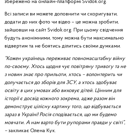
збережено на онлайн-платформі Svidok.org.
Всі записи ви можете доповнити чи скоригувати,
додати до них фото чи відео – це можна зробити,
зайшовши на сайт Svidok.org. При цьому свідчення
будуть анонімними, тому можна бути максимально
відвертим та не боятись ділитись своїми думками.
“Кожен українець переживає повномасштабну війну
по-своєму. Хтось щодня чує повітряну тривогу та не
з новин знає про прильоти, хтось – волонтерить чи
долучається до зборів для ЗСУ, а хтось здобуває
освіту в цих умовах або виховує дітей. Цінним для
історії є досвід кожного зокрема, адже разом він
демонструє цілісну картину того, що відбувається
зараз в Україні! Росія сподівається, що ми будемо
мовчати. А нам варто бути рупорами правди у світі”,
–
закликає Олена Кук.