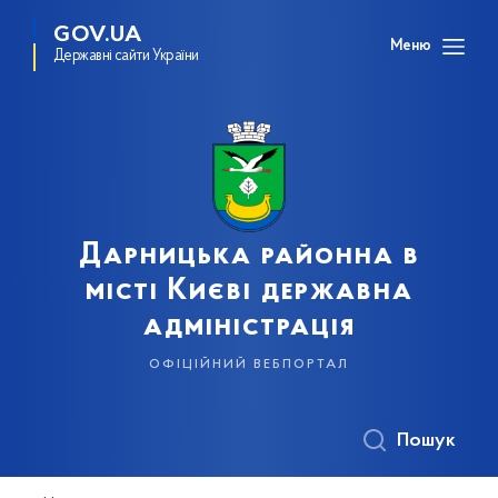
GOV.UA
Меню
Державні сайти України
Дарницька районна в
місті Києві державна
адміністрація
офіційний вебпортал
Пошук