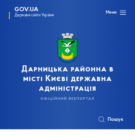
GOV.UA
Меню
Державні сайти України
Дарницька районна в
місті Києві державна
адміністрація
офіційний вебпортал
Пошук