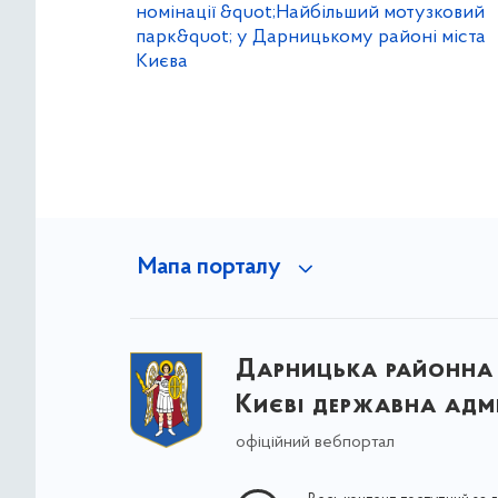
номінації &quot;Найбільший мотузковий
парк&quot; у Дарницькому районі міста
Києва
Мапа порталу
Дарницька районна 
Києві державна адмі
офіційний вебпортал