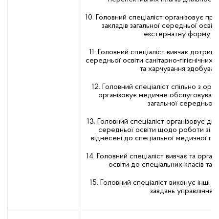
10. Головний спеціаліст організовує при
закладів загальної середньої освіти
екстернатну форму на
11. Головний спеціаліст вивчає дотрима
середньої освіти санітарно-гігієнічних в
та харчування здобувачі
12. Головний спеціаліст спільно з орг
організовує медичне обслуговування
загальної середньої о
13. Головний спеціаліст організовує діял
середньої освіти щодо роботи зі зд
віднесені до спеціальної медичної гру
14. Головний спеціаліст вивчає та орган
освіти до спеціальних класів та і
15. Головний спеціаліст виконує інші ф
завдань управління о