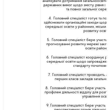
аналізувати дотримання загальноосвітні
державних вимог щодо змісту, рівня і об
та повної загальної середн
4. Головний спеціаліст готує та пода
здійснювати організаційні заходи щодо у
середньої освіти у районних, міських
розвитку освіти
5. Головний спеціаліст бере участь у
прогнозуванні розвитку мережі заклад
освіти району.
6. Головний спеціаліст координує роб
середньої освіти щодо запроваджен
стандарту початкової 
7. Головний спеціаліст проводить ан
перших класів закладів загальної
8. Головний спеціаліст бере участь у п
профілем діяльності відділу для розгля
управління освіт
9. Головний спеціаліст бере участь у 
перспективних планів діяльності 