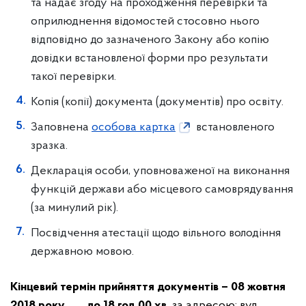
та надає згоду на проходження перевірки та
оприлюднення відомостей стосовно нього
відповідно до зазначеного Закону або копію
довідки встановленої форми про результати
такої перевірки.
Копія (копії) документа (документів) про освіту.
Заповнена
особова картка
встановленого
зразка.
Декларація особи, уповноваженої на виконання
функцій держави або місцевого самоврядування
(за минулий рік).
Посвідчення атестації щодо вільного володіння
державною мовою.
Кінцевий термін прийняття документів – 08 жовтня
2018 року до 18 год 00 хв.
за адресою: вул.