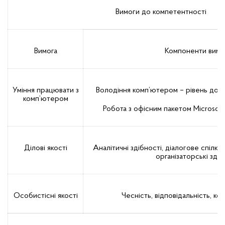
Вимоги до компетентності
Вимога
Компоненти вимо
Уміння працювати з
Володіння комп’ютером – рівень досв
комп’ютером
Робота з офісним пакетом Microsoft 
Ділові якості
Аналітичні здібності, діалогове спілку
організаторські здіб
Особистісні якості
Чесність, відповідальність, ко