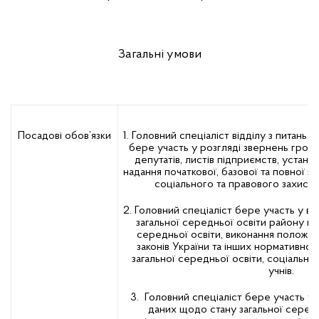
Загальні умови
Посадові обов’язки
1. Головний спеціаліст відділу з питань 
бере участь у розгляді звернень громад
депутатів, листів підприємств, установ
надання початкової, базової та повної за
соціального та правового захисту 
2. Головний спеціаліст бере участь у вив
загальної середньої освіти району щ
середньої освіти, виконання положен
законів України та інших нормативно-п
загальної середньої освіти, соціально
учнів.
3. Головний спеціаліст бере участь у з
даних щодо стану загальної середнь