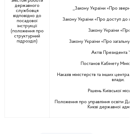
змістом роботи
державного
_Закону України «Про зверне
службовця
відповідно до
Закону України «Про доступ до пуб
посадової
інструкції
Закону України «Про о
(положення про
структурний
підрозділ)
Закону України «Про загальну 
Актів Президента Ук
Постанов Кабінету Міністр
Наказів міністерств та інших централь
влади;
Рішень Київської міськ
Положення про управління освіти Дарн
Києві державної адміні