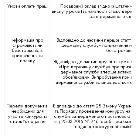
Умови оплати праці
Посадовий оклад згідно із штатним 
вислугу років (за наявності стажу держа
ранг державного слу
Інформація про
Відповідно до частини першої статті 
строковість чи
державну службу» призначення на 
безстроковість
безстроково.
призначення на
посаду
Відповідно до частин другої та третьої 
«Про державну службу» при признач
державної служби вперше встановл
обов'язковим. Випробування при пр
державної служби встановлюється стр
Перелік документів,
Відповідно до статті 25 Закону Україн
необхідних для
та Порядку проведення конкурсу на за
участі в конкурсі та
служби, затвердженого постановою Каб
строк їх подання
від 25.03.2016 № 246, особа, яка бажає 
подає до конкурсної комісії т