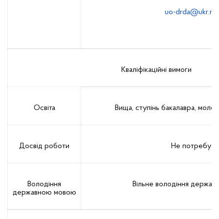
uo-drda@ukr.ne
Кваліфікаційні вимоги
Освіта
Вища, ступінь бакалавра, моло
Досвід роботи
Не потребує
Володіння
Вільне володіння держа
державною мовою