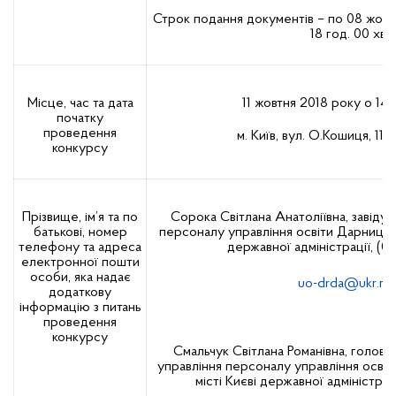
Строк подання документів – по 08 жовт
18 год. 00 хв.
Місце, час та дата
11 жовтня 2018 року о 14 г
початку
проведення
м. Київ, вул. О.Кошиця, 11,
конкурсу
Прізвище, ім’я та по
Сорока Світлана Анатоліївна, завіду
батькові, номер
персоналу управління освіти Дарницької
телефону та адреса
державної адміністрації, (04
електронної пошти
особи, яка надає
uo-drda@ukr.ne
додаткову
інформацію з питань
проведення
конкурсу
Смальчук Світлана Романівна, головн
управління персоналу управління освіт
місті Києві державної адміністраці