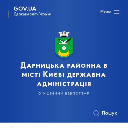
GOV.UA
Меню
Державні сайти України
Дарницька районна в
місті Києві державна
адміністрація
офіційний вебпортал
Пошук