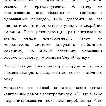
механізм працював з допомогою тросів, що часто
рвалися й перекручувалися. А тепер ми
встановлюємо нове обладнання – грейфер з
гідравлічним приводом, який дозволить за раз
піднімати до п‘яти тон сміття і уникнути аварійних
ситуацій. Після реконструкції кран споживатиме
значно менше електроенергії. Також ми
модернізуємо систему керування підйомного
механізму, що значно полегшить управління
робочого процесу», — розповів Сергій Крикун.
Реконструкцію крану бункеру твердих побутових
відходів планують завершити до жовтня поточного
року.
Нагадаємо, що наразі на заводі також триває
капітальний ремонт електрофільтру №2, що значно
покращить екологічні показники виробництва. А до