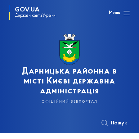
GOV.UA
Меню
Державні сайти України
Дарницька районна в
місті Києві державна
адміністрація
офіційний вебпортал
Пошук