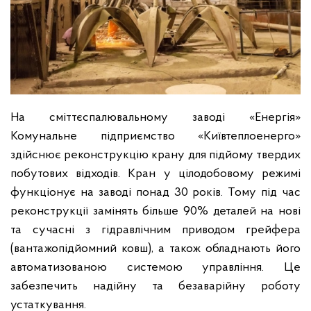
На сміттєспалювальному заводі «Енергія»
Комунальне підприємство «Київтеплоенерго»
здійснює реконструкцію крану для підйому твердих
побутових відходів. Кран у цілодобовому режимі
функціонує на заводі понад 30 років. Тому під час
реконструкції замінять більше 90% деталей на нові
та сучасні з гідравлічним приводом грейфера
(вантажопідйомний ковш), а також обладнають його
ав
томатизованою системою управління. Це
забезпечить надійну та безаварійну роботу
устаткування.