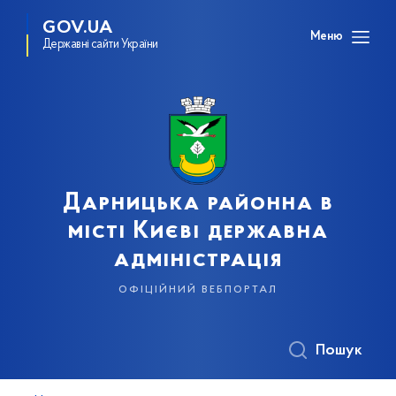
GOV.UA
Меню
Державні сайти України
Дарницька районна в
місті Києві державна
адміністрація
офіційний вебпортал
Пошук