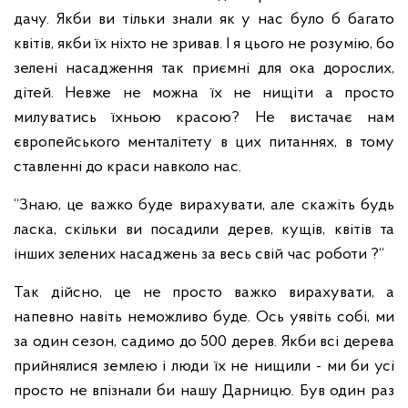
дачу. Якби ви тільки знали як у нас було б багато
квітів, якби їх ніхто не зривав.
І я цього не розумію, бо
зелені насадження так приємні для ока дорослих,
дітей. Невже не можна їх не нищіти а просто
милуватись їхньою красою? Не вистачає нам
європейського менталітету в цих питаннях, в тому
ставленні до краси навколо нас.
“Знаю, це важко буде вирахувати, але скажіть будь
ласка, скільки ви посадили дерев, кущів, квітів та
інших зелених насаджень за весь свій час роботи ?“
Так дійсно, це не просто важко вирахувати, а
напевно навіть неможливо буде. Ось уявіть собі, ми
за один сезон, садимо до 500 дерев. Якби всі дерева
прийнялися землею і люди їх не нищили - ми би усі
просто не впізнали би нашу Дарницю. Був один раз