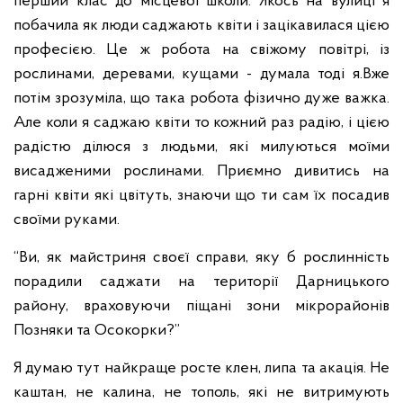
перший клас до місцевої школи. Якось на вулиці я
побачила як люди саджають квіти і зацікавилася цією
професією. Це ж робота на свіжому повітрі, із
рослинами, деревами, кущами - думала тоді я.
Вже
потім зрозуміла, що така робота фізично дуже важка.
Але коли я саджаю квіти то кожний раз радію, і цією
радістю ділюся з людьми, які милуються моїми
висадженими рослинами. Приємно дивитись на
гарні квіти які цвітуть, знаючи що ти сам їх посадив
своїми руками.
“Ви, як майстриня своєї справи, яку б рослинність
порадили саджати на території Дарницького
району, враховуючи піщані зони мікрорайонів
Позняки та Осокорки?”
Я думаю тут найкраще росте клен, липа та акація. Не
каштан, не калина, не тополь, які не витримують