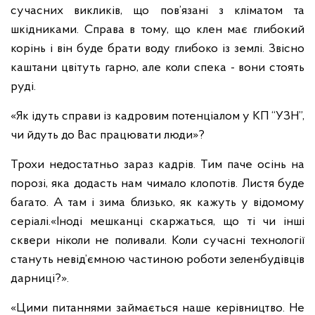
сучасних викликів, що пов’язані з кліматом та
шкідниками. Справа в тому, що клен має глибокий
корінь і він буде брати воду глибоко із землі. Звісно
каштани цвітуть гарно, але коли спека - вони стоять
руді.
«Як ідуть справи із кадровим потенціалом у КП “УЗН”,
чи йдуть до Вас працювати люди»?
Трохи недостатньо зараз кадрів. Тим паче осінь на
порозі, яка додасть нам чимало клопотів. Листя буде
багато. А там і зима близько, як кажуть у відомому
серіалі.
«Іноді мешканці скаржаться, що ті чи інші
сквери ніколи не поливали. Коли сучасні технології
стануть невід’ємною частиною роботи зеленбудівців
дарниці?».
«Цими питаннями займається наше керівництво. Не