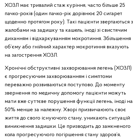
ХОЗЛ має тривалий стаж куріння, часто більше 25
пачко-років (один пачко-рік дорівнює 20 сигарет
щоденно протягом року). Такі пацієнти звертаються з
жалобами на задишку та кашель, іноді зі свистячим
диханням і відхаркуванням мокротиння. Збільшення
об’єму або гнійний характер мокротиння вказують
на загострення ХОЗЛ.
Хронічні обструктивні захворювання легень (ХОЗЛ)
є прогресуючим захворюванням і симптоми
переважно розвиваються поступово. До моменту
звернення по медичну допомогу пацієнти можуть
мати вже суттєве порушення функції легень, іноді на
50% менше за належну. Хворі призвичаюють своє
життя до свого існуючого стану, уникають ситуацій
виникнення задишки. Це призводить до замкненого
кола прогресуючого погіршення стану здоров’я,