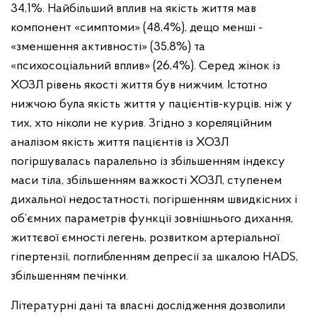
34,1%. Найбільший вплив на якість життя мав
компонент «симптоми» (48,4%), дещо менші -
«зменшення активності» (35,8%) та
«психосоціальний вплив» (26,4%). Серед жінок із
ХОЗЛ рівень якості життя був нижчим. Істотно
нижчою була якість життя у пацієнтів-курців, ніж у
тих, хто ніколи не курив. Згідно з кореляційним
аналізом якість життя пацієнтів із ХОЗЛ
погіршувалась паралельно із збільшенням індексу
маси тіла, збільшенням важкості ХОЗЛ, ступенем
дихальної недостатності, погіршенням швидкісних і
об’ємних параметрів функції зовнішнього дихання,
життєвої ємності легень, розвитком артеріальної
гіпертензії, поглибленням депресії за шкалою HADS,
збільшенням печінки.
Літературні дані та власні дослідження дозволили