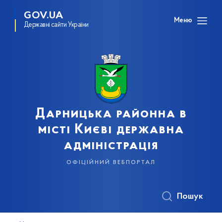
GOV.UA
Меню
Державні сайти України
Дарницька районна в
місті Києві державна
адміністрація
офіційний вебпортал
Пошук