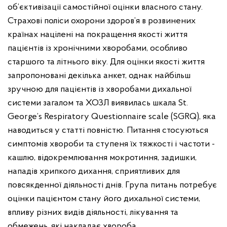
об’єктивізації самостійної оцінки власного стану.
Страхові поліси охорони здоров’я в розвинених
країнах націлені на покращення якості життя
пацієнтів із хронічними хворобами, особливо
старшого та літнього віку. Для оцінки якості життя
запропоновані декілька анкет, однак найбільш
зручною для пацієнтів із хворобами дихальної
системи загалом та ХОЗЛ виявилась шкала St.
George’s Respiratory Questionnaire scale (SGRQ), яка
наводиться у статті повністю. Питання стосуються
симптомів хвороби та ступеня їх тяжкості і частоти -
кашлю, відокремлювання мокротиння, задишки,
нападів хрипкого дихання, сприятливих для
повсякденної діяльності днів. Група питань потребує
оцінки пацієнтом стану його дихальної системи,
впливу різних видів діяльності, лікування та
обмежень, які накладає хвороба.