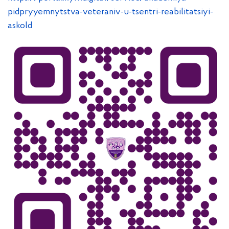
pidpryyemnytstva-veteraniv-u-tsentri-reabilitatsiyi-
askold