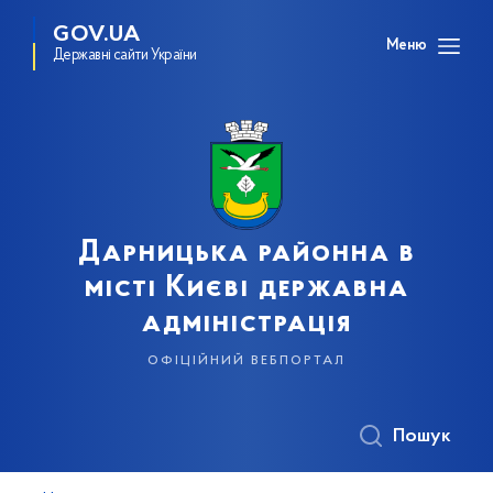
GOV.UA
Меню
Державні сайти України
Дарницька районна в
місті Києві державна
адміністрація
офіційний вебпортал
Пошук