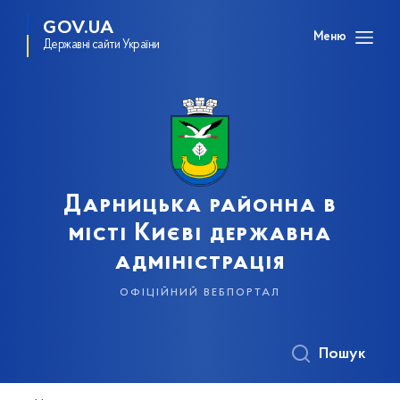
GOV.UA
Меню
Державні сайти України
Дарницька районна в
місті Києві державна
адміністрація
офіційний вебпортал
Пошук