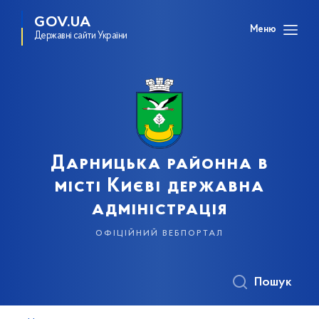
GOV.UA
Меню
Державні сайти України
Дарницька районна в
місті Києві державна
адміністрація
офіційний вебпортал
Пошук