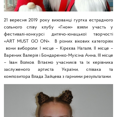
21 вересня 2019 року вихованці гуртка естрадного
сольного співу клубу «Гном» взяли участь у
фестивалі-конкурсі дитячо-юнацької творчості
«ART MUST GO ON». В різних вікових категоріях
вони вибороли: І місце – Кірєєва Наталя, ІІ місце –
Вареник Валерія і Бондаренко-Муісіна Анна, ІІІ місце
– Іван Волков. Вітаємо учасників та їх керівника
заслуженого артиста України, співака та
композитора Влада Зайцева з гарними результатами.