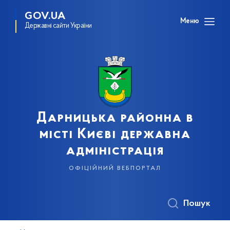
GOV.UA
Меню
Державні сайти України
Дарницька районна в
місті Києві державна
адміністрація
офіційний вебпортал
Пошук