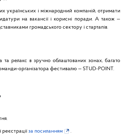
х українських і міжнародний компаній, отримати
дидатури на вакансії і корисні поради. А також —
ставниками громадського сектору і стартапів.
жа та релакс в зручно облаштованих зонах, багато
 команди-організатора фестивалю —
STUD-POINT.
ь
тня.
ї реєстрації
за посиланням
.