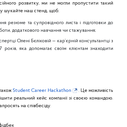
сійного розвитку, ми не могли пропустити такий
у шукайте наш стенд, щоб:
ня резюме та супровідного листа і підготовки до
оботи, додаткового навчання чи стажування;
пертці Олені Бєліковій — кар’єрній консультантці з
 років, яка допомагає своїм клієнтам знаходити
також
Student Career Hackathon
. Це можливість
рішити реальний кейс компанії зі своєю командою.
апросять на співбесіду.
фідбек