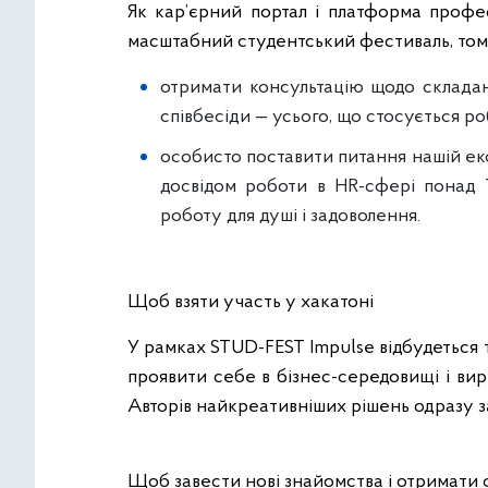
Як кар’єрний портал і платформа профе
масштабний студентський фестиваль, том
отримати консультацію щодо складан
співбесіди — усього, що стосується р
особисто поставити питання нашій екс
досвідом роботи в HR-сфері понад 7
роботу для душі і задоволення.
Щоб взяти участь у хакатоні
У рамках STUD-FEST Impulse відбудеться 
проявити себе в бізнес-середовищі і ви
Авторів найкреативніших рішень одразу з
Щоб завести нові знайомства і отримати 