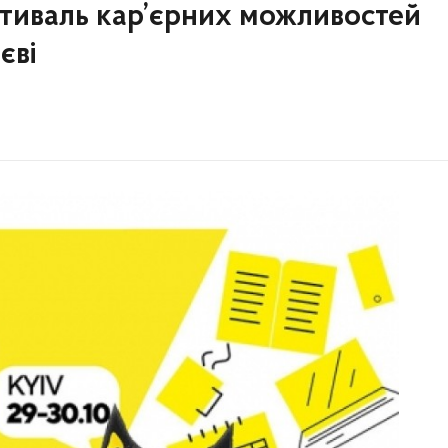
тиваль кар’єрних можливостей
єві