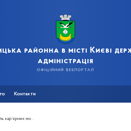
цька районна в місті Києві де
адміністрація
офіційний вебпортал
сто
Контакти
й STUD-FEST Impulse у Києві