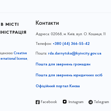
Контакти
в місті
ністрація
Адреса:
02068, м. Київ, вул. О. Кошиця, 11
Телефон:
+380 (44) 366-55-42
ліцензією
Пошта:
rda.darnytska@kyivcity.gov.ua
Creative
,
ernational license
Пошта для звернень громадян
Пошта для звернень юридичних осіб
Офіційний портал Києва
Facebook
Instagram
Telegram