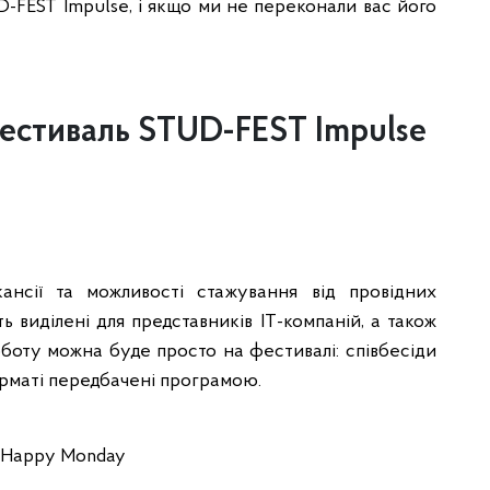
UD-FEST Impulse, і якщо ми не переконали вас його
естиваль STUD-FEST Impulse
нсії та можливості стажування від провідних
ь виділені для представників IT-компаній, а також
оботу можна буде просто на фестивалі: співбесіди
рматі передбачені програмою.
д Happy Monday