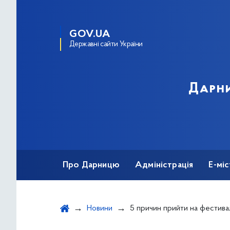
GOV.UA
Державні сайти України
Дарни
Про Дарницю
Адміністрація
Е-мі
Новини
5 причин прийти на фестиваль кар’єрних можливосте