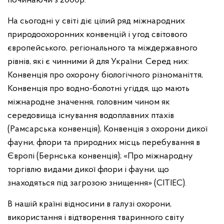
починаючи з 2000р.
На сьогодні у світі діє цілий ряд міжнародних
природоохоронних конвенцій і угод світового
європейського, регіонального та міждержавного
рівнів, які є чинними й для України. Серед них:
Конвенція про охорону біологічного різноманіття,
Конвенція про водно-болотні угіддя, що мають
міжнародне значення, головним чином як
середовища існування водоплавних птахів
(Рамсарська конвенція), Конвенція з охорони дикої
фауни, флори та природних місць перебування в
Європі (Бернська конвенція); «Про міжнародну
торгівлю видами дикої флори і фауни, що
знаходяться під загрозою знищення» (СІТІЕС).
В нашій країні відносини в галузі охорони,
використання і відтворення тваринного світу