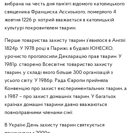
вибрана на честь дня пам’яті відомого католицького
священика Франциска Ассизького, померлого 4
жовтня 1226 р. котрий вважається в католицькій
культурі покровителем тварин.
Перше товариства захисту тварин з’явилося в Англії
1824р. У 1978 році в Парижі, в будівлі ЮНЕСКО,
урочисто проголосили Декларацію прав тварин. У
1981р. створено Всесвітнє товариство захисту
тварин, у складі якого більше 300 організацій з
усього світу. У 1986р. Рада Європи прийняла
Конвенцію про захист експериментальних тварин, а
з 1987 – про захист домашніх тварин. У багатьох
країнах домашні тварини давно вважаються
повноправними членами сім’ї.
В Україні День захисту тварин святкується