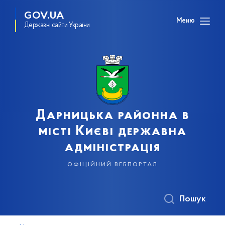
GOV.UA
Меню
Державні сайти України
Дарницька районна в
місті Києві державна
адміністрація
офіційний вебпортал
Пошук