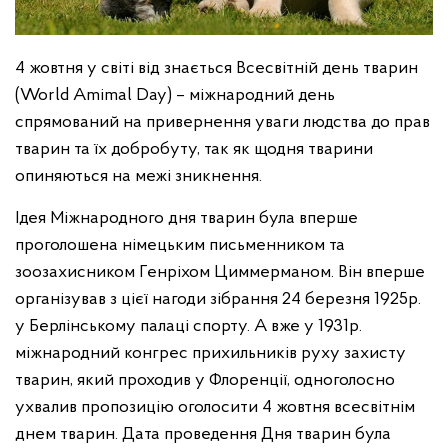
4 жовтня у світі від знається Всесвітній день тварин
(World Amimal Day) – міжнародний день
спрямований на привернення уваги людства до прав
тварин та їх добробуту, так як щодня тварини
опиняються на межі зникнення.
Ідея Міжнародного дня тварин була вперше
проголошена німецьким письменником та
зоозахисником Генріхом Циммерманом. Він вперше
організував з цієї нагоди зібрання 24 березня 1925р.
у Берлінському палаці спорту. А вже у 1931р.
міжнародний конгрес прихильників руху захисту
тварин, який проходив у Флоренції, одноголосно
ухвалив пропозицію оголосити 4 жовтня всесвітнім
днем тварин. Дата проведення Дня тварин була