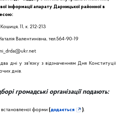
ової інформації апарату Дарницької районної в
ресою:
 Кошиця, 11, к. 212-213
Наталія Валентинівна, тел.564-90-19
mi_drda@ukr.net
два дні у зв'язку з відзначенням Дня Конституції
очих днів.
борі громадські організації подають:
і встановленої форми
(
додається
)
;