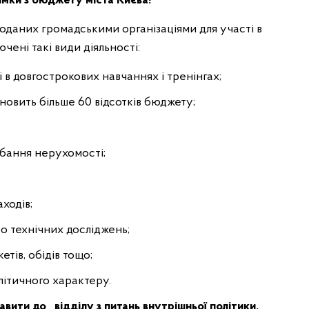
имки з бюджету міста Києва!
оданих громадськими організаціями для участі в
чені такі види діяльності:
 в довгострокових навчаннях і тренінгах;
ановить більше 60 відсотків бюджету;
дбання нерухомості;
ходів;
о технічних досліджень;
етів, обідів тощо;
олітичного характеру.
авити до відділу з питань внутрішньої політики,