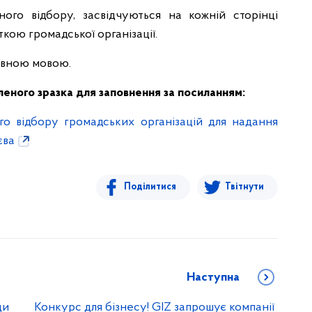
ого відбору, засвідчуються на кожній сторінці
кою громадської організації.
авною мовою.
еного зразка для заповнення за посиланням:
о відбору громадських організацій для надання
єва
Поділитися
Твітнути
Наступна
ди
Конкурс для бізнесу! GIZ запрошує компанії