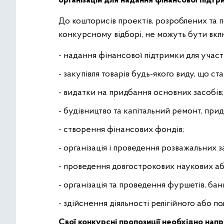
організацій для надання фінансової підтр
До кошторисів проектів, розроблених та п
конкурсному відборі, не можуть бути вклю
- надання фінансової підтримки для участі
- закупівля товарів будь-якого виду, що ст
- видатки на придбання основних засобів;
- будівництво та капітальний ремонт, при
- створення фінансових фондів;
- організація і проведення розважальних за
- проведення довгострокових наукових аб
- організація та проведення фуршетів, банк
- здійснення діяльності релігійного або п
Свої конкурсні пропозиції необхідно
напр