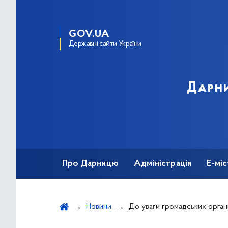
GOV.UA
Державні сайти України
Дарни
Про Дарницю
Адміністрація
Е-мі
Новини
До уваги громадських організацій Дарницького району! Триває подача заяв для конкурсного відбору громадських організацій 