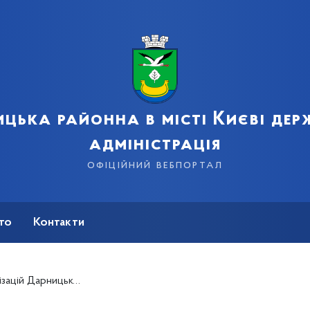
цька районна в місті Києві де
адміністрація
офіційний вебпортал
сто
Контакти
для надання фінансової підтримки з бюджету міста Києва у 2018 році