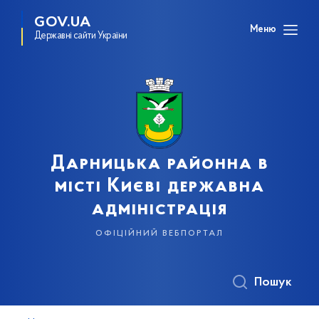
GOV.UA
Меню
Державні сайти України
Дарницька районна в
місті Києві державна
адміністрація
офіційний вебпортал
Пошук