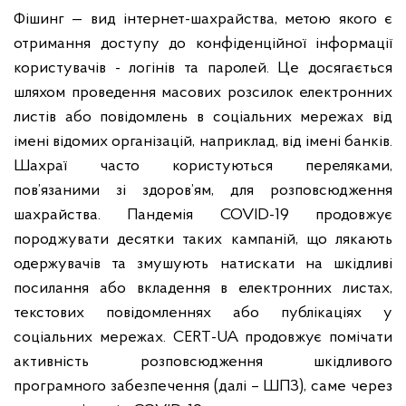
Фішинг — вид інтернет-шахрайства, метою якого є
отримання доступу до конфіденційної інформації
користувачів - логінів та паролей. Це досягається
шляхом проведення масових розсилок електронних
листів або повідомлень в соціальних мережах від
імені відомих організацій, наприклад, від імені банків.
Шахраї часто користуються переляками,
пов’язаними зі здоров’ям, для розповсюдження
шахрайства. Пандемія COVID-19 продовжує
породжувати десятки таких кампаній, що лякають
одержувачів та змушують натискати на шкідливі
посилання або вкладення в електронних листах,
текстових повідомленнях або публікаціях у
соціальних мережах. CERT-UA продовжує помічати
активність розповсюдження шкідливого
програмного забезпечення (далі – ШПЗ), саме через