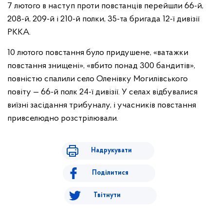
7 лютого в наступ проти повстанців перейшли 66-й,
208-й, 209-й і 210-й полки, 35-та бригада 12-ї дивізії
РККА.
10 лютого повстання було придушене, «ватажки
повстання знищені», «вбито понад 300 бандитів»,
повністю спалили село Оленівку Могилівського
повіту — 66-й полк 24-ї дивізії. У селах відбувалися
виїзні засідання трибуналу, і учасників повстання
привселюдно розстрілювали.
Надрукувати
Поділитися
Твітнути