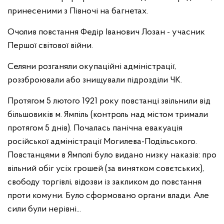
принесеними з Півночі на багнетах.
Очолив повстання Федір Іванович Лозан - учасник
Першої світової війни.
Селяни розганяли окупаційні адміністрації,
роззброювали або знищували підрозділи ЧК.
Протягом 5 лютого 1921 року повстанці звільнили від
більшовиків м. Ямпіль (контроль над містом тримали
протягом 5 днів). Почалась панічна евакуація
російської адміністрації Могилева-Подільського.
Повстанцями в Ямполі було видано низку наказів: про
вільний обіг усіх грошей (за винятком совєтських),
свободу торгівлі, відозви із закликом до повстання
проти комуни. Було сформовано органи влади.
Але
сили були нерівні...