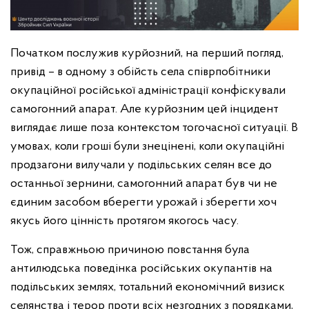
Початком послужив курйозний, на перший погляд,
привід – в одному з обійсть села співрпобітники
окупаційної російської адміністрації конфіскували
самогонний апарат. Але курйозним цей інцидент
виглядає лише поза контекстом тогочасної ситуації. В
умовах, коли гроші були знецінені, коли окупаційні
продзагони вилучали у подільських селян все до
останньої зернини, самогонний апарат був чи не
єдиним засобом вберегти урожай і зберегти хоч
якусь його цінність протягом якогось часу.
Тож, справжньою причиною повстання була
антилюдська поведінка російських окупантів на
подільських землях, тотальний економічний визиск
селянства і терор проти всіх незгодних з порядками,