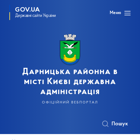
GOV.UA
Меню
Державні сайти України
Дарницька районна в
місті Києві державна
адміністрація
офіційний вебпортал
Пошук