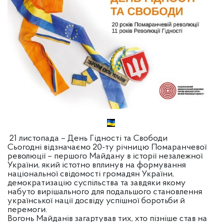
21 листопада – День Гідності та Свободи
Сьогодні відзначаємо 20-ту річницю Помаранчевої
революції – першого Майдану в історії незалежної
України, який істотно вплинув на формування
національної свідомості громадян України,
демократизацію суспільства та завдяки якому
набуто вирішального для подальшого становлення
української нації досвіду успішної боротьби й
перемоги.
Вогонь Майданів загартував тих, хто пізніше став на