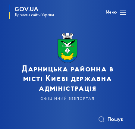
GOV.UA
Меню
Державні сайти України
Дарницька районна в
місті Києві державна
адміністрація
офіційний вебпортал
Пошук