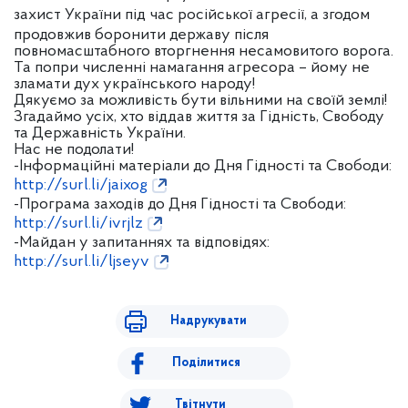
захист України під час російської агресії, а згодом
продовжив боронити державу після
повномасштабного вторгнення несамовитого ворога.
Та попри численні намагання агресора – йому не
зламати дух українського народу!
Дякуємо за можливість бути вільними на своїй землі!
Згадаймо усіх, хто віддав життя за Гідність, Свободу
та Державність України.
Нас не подолати!
-Інформаційні матеріали до Дня Гідності та Свободи:
http://surl.li/jaixog
-Програма заходів до Дня Гідності та Свободи:
http://surl.li/ivrjlz
-Майдан у запитаннях та відповідях:
http://surl.li/ljseyv
Надрукувати
Поділитися
Твітнути