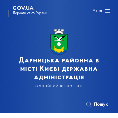
GOV.UA
Меню
Державні сайти України
Дарницька районна в
місті Києві державна
адміністрація
офіційний вебпортал
Пошук