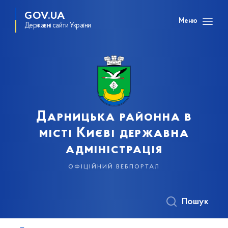
GOV.UA
Меню
Державні сайти України
Дарницька районна в
місті Києві державна
адміністрація
офіційний вебпортал
Пошук