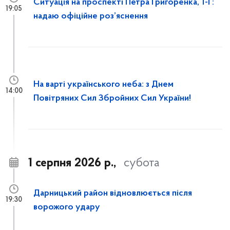
Ситуація на проспекті Петра Григоренка, 1-Г:
19:05
надаю офіційне роз’яснення
На варті українського неба: з Днем
14:00
Повітряних Сил Збройних Сил України!
1 серпня 2026 р.,
субота
Дарницький район відновлюється після
19:30
ворожого удару