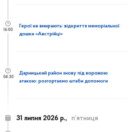
Герої не вмирають: відкриття меморіальної
16:00
дошки «Австрійці»
Дарницький район знову під ворожою
04:30
атакою: розгортаємо штаби допомоги
31 липня 2026 р.,
п’ятниця