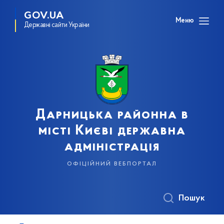
GOV.UA
Меню
Державні сайти України
Дарницька районна в
місті Києві державна
адміністрація
офіційний вебпортал
Пошук