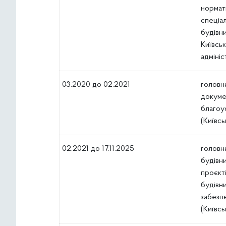
нормат
спеціал
будівн
Київськ
адмініс
03.2020 до 02.2021
головни
докуме
благоу
(Київсь
02.2021 до 17.11.2025
головни
будівн
проєкті
будівн
забезпе
(Київсь