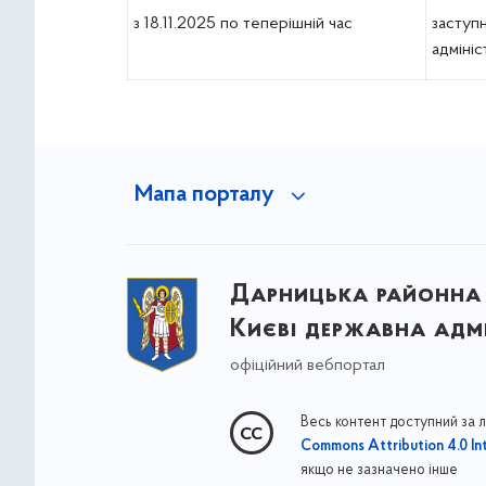
з 18.11.2025 по теперішній час
заступн
адмініс
Мапа порталу
Дарницька районна 
Києві державна адмі
офіційний вебпортал
Весь контент доступний за 
Commons Attribution 4.0 Int
якщо не зазначено інше