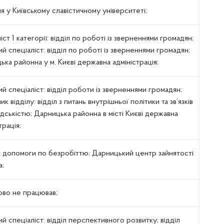
я у Київському славістичному університеті;
іст 1 категорії: відділ по роботі із зверненнями громадян;
й спеціаліст: відділ по роботі із зверненнями громадян;
ка районна у м. Києві державна адміністрація;
й спеціаліст: відділ роботи із зверненнями громадян;
ик відділу: відділ з питань внутрішньої політики та зв’язків
дськістю; Дарницька районна в місті Києві державна
трація;
а допомоги по безробіттю; Дарницький центр зайнятості
а;
ово не працював;
й спеціаліст: відділ перспективного розвитку; відділ