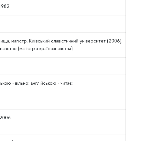
1982
ища‚ магістр‚ Київський славістичний університет (2006)‚
навство (магістр з країнознавства)
ькою - вільно; англійською - читає;
–2006