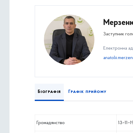
Мерзеню
Заступник голо
Електронна а
anatolii.merze
Біографія
Графік прийому
Громадянство
13–11–1