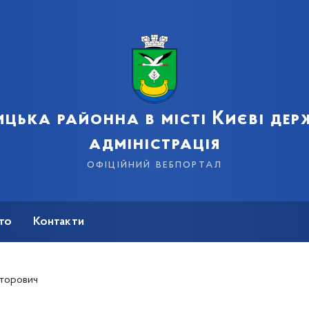
цька районна в місті Києві де
адміністрація
офіційний вебпортал
сто
Контакти
кторович