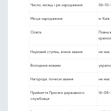
Число, місяць і рік народження
06–10–
Місце народження
м. Київ
Освіта
Повна в
країноз
Науковий ступінь, вчене звання
не має
Володіння мовами
українс
Нагоpоди, почесні звання
не має
Прийняття Присяги державного
16–08
службовця