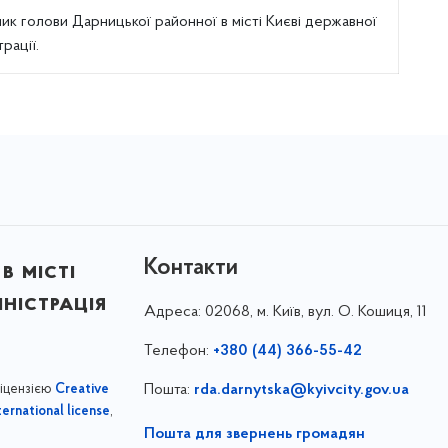
ик голови Дарницької районної в місті Києві державної
трації.
Контакти
в місті
ністрація
Адреса:
02068, м. Київ, вул. О. Кошиця, 11
Телефон:
+380 (44) 366-55-42
ліцензією
Пошта:
rda.darnytska@kyivcity.gov.ua
Creative
,
ernational license
Пошта для звернень громадян