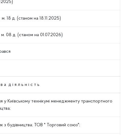
1-2025)
1 м. 18 д. (станом на 18.11.2025)
4 м. 08 д. (станом на 01.07.2026)
рався
в а д і я л ь н і с т ь
ня у Київському технікумі менеджменту транспортного
цтва;
к з будівництва; ТОВ " Торговий союз";