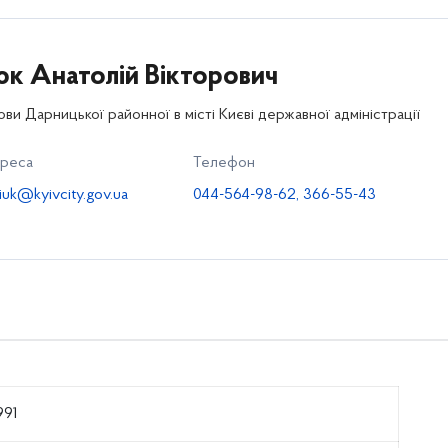
к Анатолій
Вікторович
ви Дарницької районної в місті Києві державної адміністрації
дреса
Телефон
niuk@kyivcity.gov.ua
044-564-98-62, 366-55-43
991