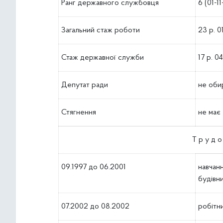
Ранг державного службовця
6 (01-1
Загальний стаж роботи
23 р. 0
Стаж державної служби
17 р. 0
Депутат ради
не оби
Стягнення
не має
Т р у д о 
09.1997 до 06.2001
навчан
будівни
07.2002 до 08.2002
робітни