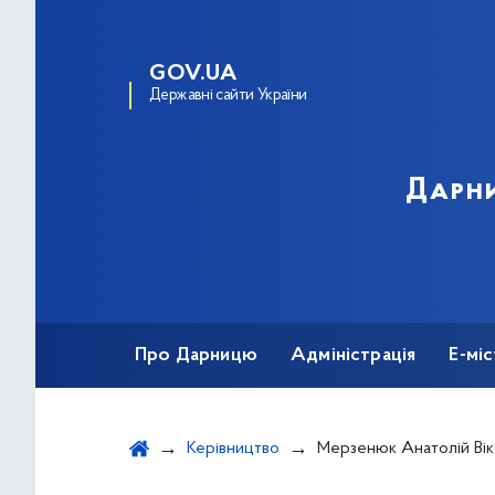
GOV.UA
Державні сайти України
Дарни
Про Дарницю
Адміністрація
Е-мі
Керівництво
Мерзенюк Анатолій Ві