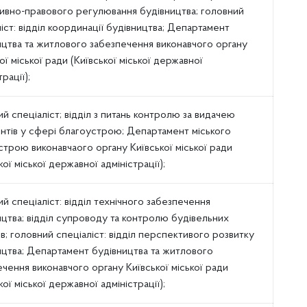
ивно-правового регулювання будівництва; головний
іст: відділ координації будівництва; Департамент
ицтва та житлового забезпечення виконавчого органу
ої міської ради (Київської міської державної
трації);
й спеціаліст; відділ з питань контролю за видачею
нтів у сфері благоустрою; Департамент міського
строю виконавчаого органу Київської міської ради
кої міської державної адміністрації);
й спеціаліст: відділ технічного забезпечення
ицтва; відділ супроводу та контролю будівельних
в; головний спеціаліст: відділ перспективого розвитку
ицтва; Департамент будівництва та житлового
чення виконавчого органу Київської міської ради
кої міської державної адміністрації);