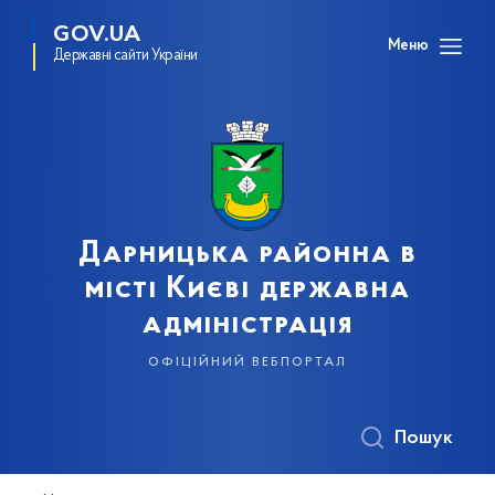
GOV.UA
Меню
Державні сайти України
Дарницька районна в
місті Києві державна
адміністрація
офіційний вебпортал
Пошук