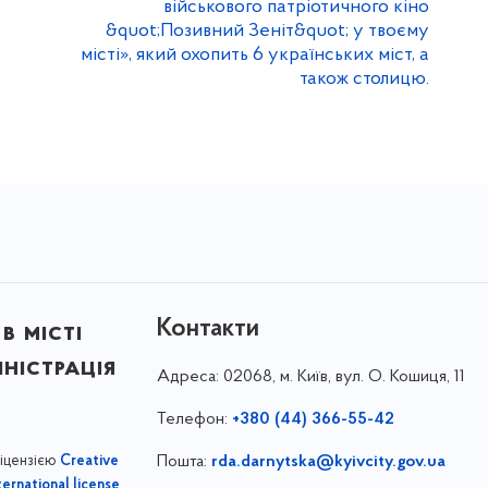
військового патріотичного кіно
&quot;Позивний Зеніт&quot; у твоєму
місті», який охопить 6 українських міст, а
також столицю.
Контакти
в місті
ністрація
Адреса:
02068, м. Київ, вул. О. Кошиця, 11
Телефон:
+380 (44) 366-55-42
ліцензією
Пошта:
rda.darnytska@kyivcity.gov.ua
Creative
,
ernational license