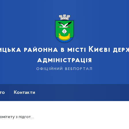
цька районна в місті Києві де
адміністрація
офіційний вебпортал
сто
Контакти
ходів з нагоди Дня охорони праці в Україні.