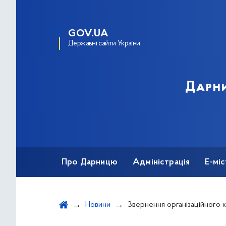
GOV.UA
Державні сайти України
Дарни
Про Дарницю
Адміністрація
Е-мі
Новини
Звернення організаційного комітету з підготовки та проведення у 2017 році за