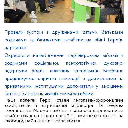
Провели зустріч з дружинами, дітьми, батьками,
родичами та близькими загиблих на війні Героїв-
дарничан.
Окреслили налагодження партнерських зв’язків з
родинами, соціальної, психологічної, духовної
підтримки родин полеглих захисників. Всебічно
продовжуємо сприяти взаємодії з державними та
приватними інституціями, допомагати у вирішенні
нагальних питань членів сімей загиблих.
Наші полеглі Герої стали янголами-охоронцями,
захистивши і стримавши агресора. Їх жертва
неоціненна. Маємо пам’ятати кожного дарничанина,
який поклав на вівтар нашої з вами незалежності та
свободи, найцінніше – своє життя…