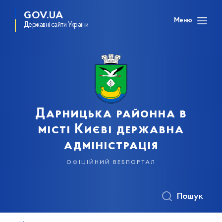
GOV.UA
Меню
Державні сайти України
Дарницька районна в
місті Києві державна
адміністрація
офіційний вебпортал
Пошук