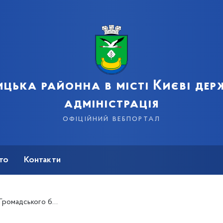
цька районна в місті Києві де
адміністрація
офіційний вебпортал
сто
Контакти
мадського бюджету