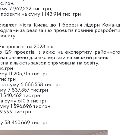
с. грн,
му 7 962,232 тис. грн,
проєкти на суму 1 143,914 тис. грн.
бюджет міста Києва до 1 березня лідери Команд
озділами за реалізацію проєктів повинні розробити
роєкту.
х проєктів на 2023 рік.
129 проєктів, із яких: на експертизу районного
в направлено для експертизи на міський рівень.
на кількість заявок спрямована на освіту.
ис.грн
у 11 205,715 тис.грн
тис.грн
 на суму 6 666,558 тис.грн
уму 7 837,357 тис.грн
1 540,462 тис.грн
на суму 610,5 тис.грн
суму 1 596,696 тис.грн
9,999 тис.грн
у 58 460,669 тис.грн