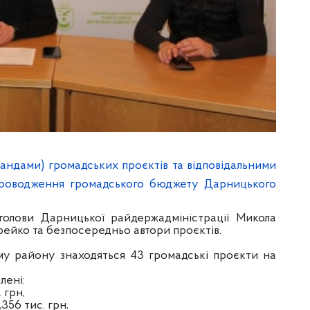
мандами) громадських проєктів та відповідальними
упроводження громадського бюджету Дарницького
 голови Дарницької райдержадміністрації Микола
ейко та безпосередньо автори проєктів.
му району знаходяться 43 громадські проєкти на
лені:
 грн,
356 тис. грн,