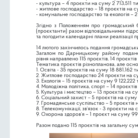
- культура – 4 проєкти на суму 2 713,511 ти
- житлове господарство – 18 проєктів на су
- комунальне господарство та екологія – 2 
Згідно з Положенням про громадський 
(проєктанти) разом відповідальними підр
та погодити календарні плани реалізації п
14 лютого закінчилось подання громадськи
Загалом по Дарницькому району подано 
рівня направлено 115 проєктів, 14 проєкті
Тематика проєктів різнопланова, але основ
1. Освіта - 35 проєктів на суму 18 881,162 т
2. Житлове господарство 24 проєкти на сум
3. Екологія – 15 проєктів на суму 9 122,222 
4. Молодіжна політика, спорт – 14 проєктів
5. Культура і мистецтво – 13 проєктів на с
6. Соціальний захист – 5 проєктів на суму 
7. Громадянське суспільство – 5 проєктів 
8. Телекомунікації, зв’язок - 3 проєкти на 
9. Охорона здоров’я – 1 проєкт на суму 99
Разом подано 115 проєктів на загальну сум