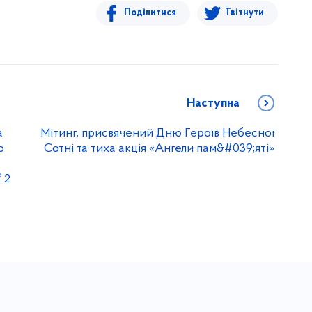
Поділитися
Твітнути
Наступна
а
Мітинг, присвячений Дню Героїв Небесної
о
Сотні та тиха акція «Ангели пам&#039;яті»
 2