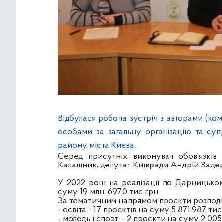
Відбулася робоча зустріч з авторами (ко
особами за загальну організацію та с
району міста Києва.
Серед присутніх: виконувач обов’язків
Калашник, депутат Київради Андрій Задер
У 2022 році на реалізації по Дарницько
суму 19 млн. 697,0 тис грн.
За тематичним напрямом проєкти розподі
- освіта - 17 проєктів на суму 5 871,987 тис.
- молодь і спорт – 2 проєкти на суму 2 005,