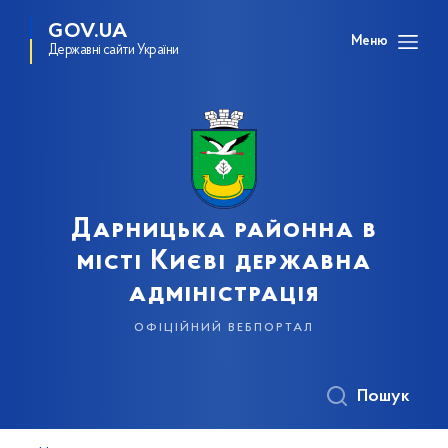
GOV.UA
Меню
Державні сайти України
Дарницька районна в
місті Києві державна
адміністрація
офіційний вебпортал
Пошук