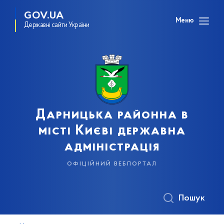
GOV.UA
Меню
Державні сайти України
Дарницька районна в
місті Києві державна
адміністрація
офіційний вебпортал
Пошук