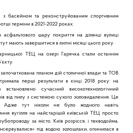
в з басейном та реконструйованим спортивним
тші терміни в 2021-2022 роках.
 асфальтового шару покриття на ділянці вулиці
ут мають завершитися в липні місяці цього року.
Дарницької ТЕЦ на озері Гарячка стали останнім
’єкту.
 започаткована планом дій столичної влади та ТОВ
тримала перші результати в кінці 2018 року: на
 встановлено сучасний високотехнологічний
ів від пилу з системою сухого золовидалення. Це
! Адже тут ніколи не було жодного навіть
яння вугілля на найстарішій київській ТЕЦ просто
бопроводу за місто. Київ розрісся, і техводойма,
онсервувалися» під водою золошлаки, опинилася в