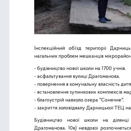
Інспекційний об’їзд території Дарни
нагальних проблем мешканців мікрорайон
- будівництво нової школи на 1700 учнів,
- асфальтування вулиці Драгоманова,
- повернення в комунальну власність дитя
- встановлення зупинкових комплексів мар
- благоустрій навколо озера "Сонячне",
- закриття золовідвалу Дарницької ТЕЦ на
Будівництво нової школи на ділянці 
Драгоманова, 10в) невдовзі розпочнетьс