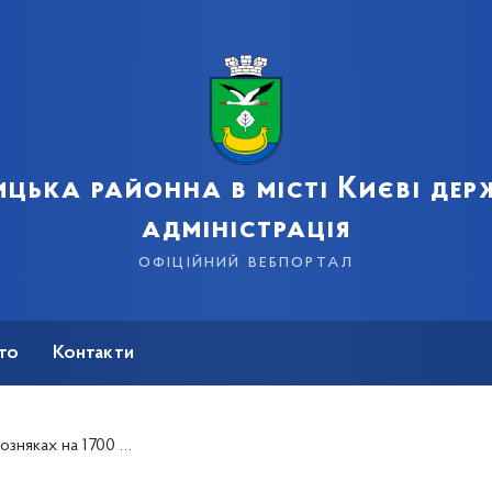
цька районна в місті Києві де
адміністрація
офіційний вебпортал
сто
Контакти
айкоротші терміни!» - Сергій Левада