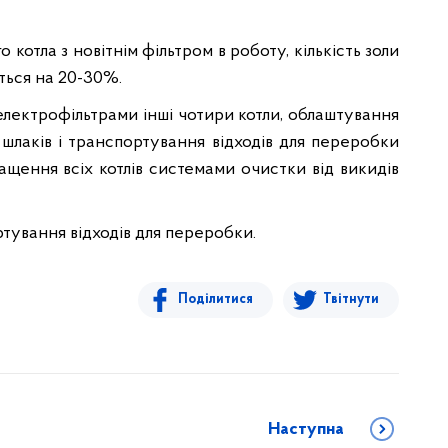
 котла з новітнім фільтром в роботу, кількість золи
иться на 20-30%.
електрофільтрами інші чотири котли, облаштування
лаків і транспортування відходів для переробки
ащення всіх котлів системами очистки від викидів
ртування відходів для переробки.
Поділитися
Твітнути
Наступна