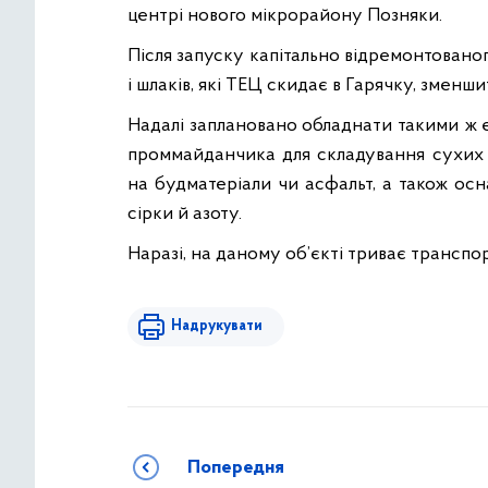
центрі нового мікрорайону Позняки.
Після запуску капітально відремонтованого
і шлаків, які ТЕЦ скидає в Гарячку, зменш
Надалі заплановано обладнати такими ж 
проммайданчика для складування сухих ш
на будматеріали чи асфальт, а також осн
сірки й азоту.
Наразі, на даному об’єкті триває транспо
Надрукувати
Попередня