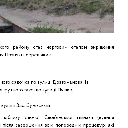
цького району став черговим етапом вирішення
у Позняки, серед яких:
чого садочка по вулиці Драгоманова, 1в,
шрутного таксі по вулиці Пчілки,
 вулиці Здолбунівській.
поблизу діючої Слов’янської гімназії (вулиця
я після завершення всіх попередніх процедур, які