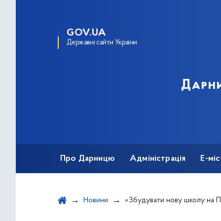
GOV.UA
Державні сайти України
Дарни
Про Дарницю
Адміністрація
Е-мі
Новини
«Збудувати нову школу на Позняках на 1700 учнів плануємо в н