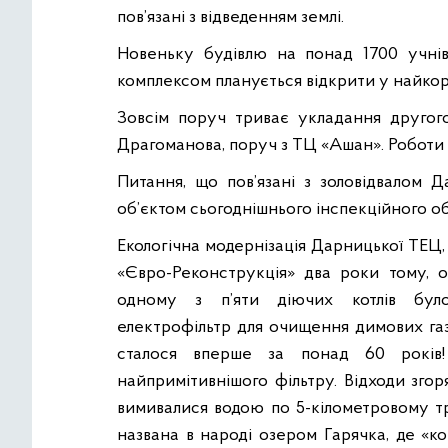
пов’язані з відведенням землі.
Новеньку будівлю на понад 1700 учні
комплексом планується відкрити у найкоро
Зовсім поруч триває укладання другого
Драгоманова, поруч з ТЦ «Ашан». Роботи т
Питання, що пов’язані з золовідвалом 
об’єктом сьогоднішнього інспекційного об
Екологічна модернізація Дарницької ТЕЦ,
«Євро-Реконструкція» два роки тому, о
одному з п’яти діючих котлів було
електрофільтр для очищення димових газ
сталося вперше за понад 60 років
найпримітивнішого фільтру. Відходи згор
вимивалися водою по 5-кілометровому тру
названа в народі озером Гарячка, де «к