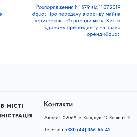
Розпорядження № 579 від 11.07.2019
я
&quot;Про передачу в оренду майна
територіальної громади міста Києва
єдиному претенденту на право
оренди&quot;
Контакти
в місті
ністрація
Адреса:
02068, м. Київ, вул. О. Кошиця, 11
Телефон:
+380 (44) 366-55-42