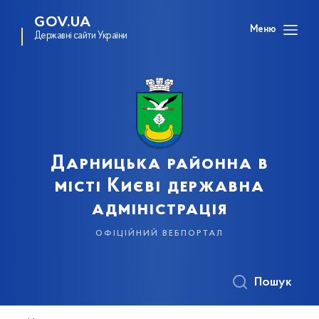
GOV.UA
Меню
Державні сайти України
Дарницька районна в
місті Києві державна
адміністрація
офіційний вебпортал
Пошук