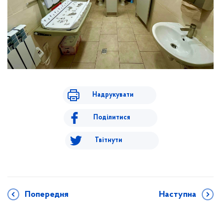
Надрукувати
Поділитися
Твітнути
Попередня
Наступна