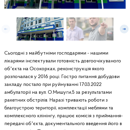
Сьогодні з майбутніми господарями - нашими
лікарями інспектували готовність довгоочікуваного
обʼєкта на Осокорках, реконструкція якого
розпочалася у 2016 році. Гостро питання добудови
закладу постало при руйнуванні 17.03.2022
амбулаторії на вул. О.Мишуги,5 за результатами
ракетних обстрілів. Наразі тривають роботи з
благоустрою території, комплектації меблями та
комплексного клінінгу, працює комісія з приймання-
передачі обʼєкта, документального введення його в