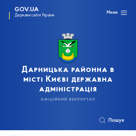
GOV.UA
Меню
Державні сайти України
Дарницька районна в
місті Києві державна
адміністрація
офіційний вебпортал
Пошук