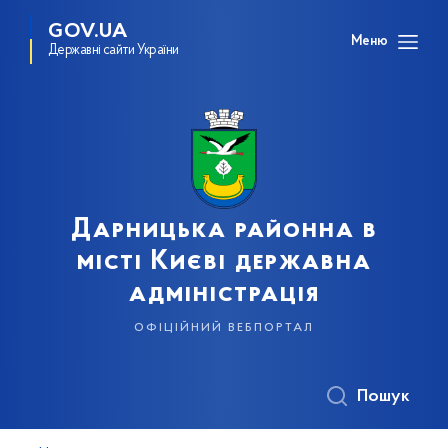
GOV.UA
Меню
Державні сайти України
Дарницька районна в
місті Києві державна
адміністрація
офіційний вебпортал
Пошук