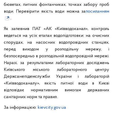
бюветах, питних фонтанчиках, точках забору проб
води. Перевірити якість води можна за
посиланням
.
Як запевнив ПАТ «АК «Київводоканал», контроль
ведеться на усіх етапах водопідготовки: на очисних
спорудах, на насосних водопровідних станціях,
перед виходом у розподільну мережу, і
безпосередньо в розподільній водопровідній мережі.
Наразі, за результатами лабораторних досліджень
Київського міського лабораторного центру
Держсанепідемслужби України і лабораторій
«Київводоканалу», якість питної води в Києві
відповідає нормативним вимогам державних
санітарних норм та правил.
За інформацією:
kievcity.gov.ua