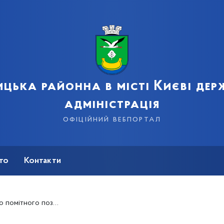
цька районна в місті Києві де
адміністрація
офіційний вебпортал
сто
Контакти
цтва позначкою «Товари з Російської Федерації»