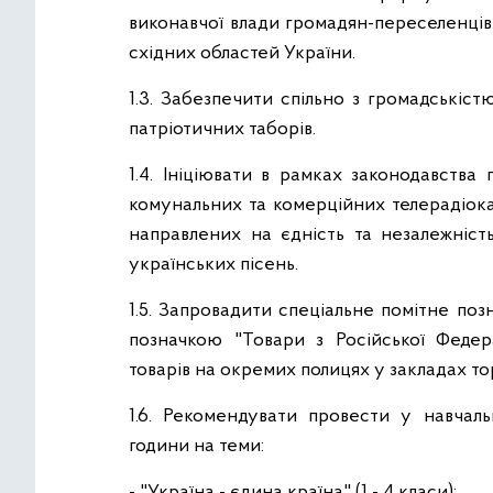
виконавчої влади громадян-переселенців
східних областей України.
1.3. Забезпечити спільно з громадськіс
патріотичних таборів.
1.4. Ініціювати в рамках законодавства
комунальних та комерційних телерадіока
направлених на єдність та незалежність
українських пісень.
1.5. Запровадити спеціальне помітне поз
позначкою "Товари з Російської Федер
товарів на окремих полицях у закладах торг
1.6. Рекомендувати провести у навчаль
години на теми:
- "Україна - єдина країна" (1 - 4 класи);