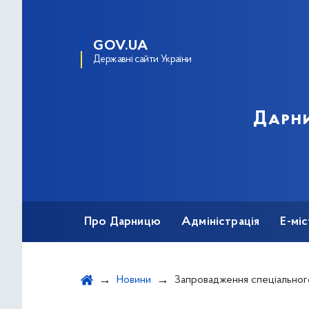
GOV.UA
Державні сайти України
Дарни
Про Дарницю
Адміністрація
Е-мі
Новини
Запровадження спеціального помітного позначення цінників товарів російського виробни