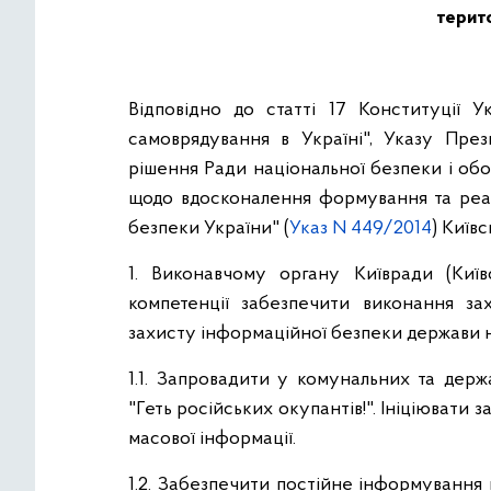
терито
Відповідно до статті 17 Конституції У
самоврядування в Україні", Указу През
рішення Ради національної безпеки і обо
щодо вдосконалення формування та реалі
безпеки України" (
Указ N 449/2014
) Київ
1. Виконавчому органу Київради (Київс
компетенції забезпечити виконання зах
захисту інформаційної безпеки держави на
1.1. Запровадити у комунальних та держ
"Геть російських окупантів!". Ініціювати
масової інформації.
1.2. Забезпечити постійне інформування