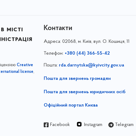
Контакти
в місті
ністрація
Адреса:
02068, м. Київ, вул. О. Кошиця, 11
Телефон:
+380 (44) 366-55-42
ліцензією
Пошта:
rda.darnytska@kyivcity.gov.ua
Creative
,
ernational license
Пошта для звернень громадян
Пошта для звернень юридичних осіб
Офіційний портал Києва
Facebook
Instagram
Telegram