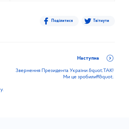
Поділитися
Твітнути
Наступна
Звернення Президента України &quot;ТАК!
Ми це зробили!!!&quot;
у.