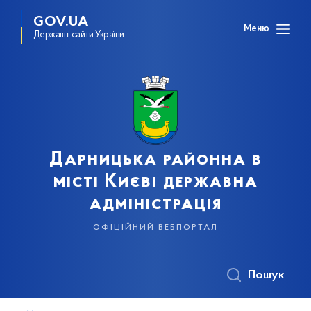
GOV.UA
Меню
Державні сайти України
Дарницька районна в
місті Києві державна
адміністрація
офіційний вебпортал
Пошук