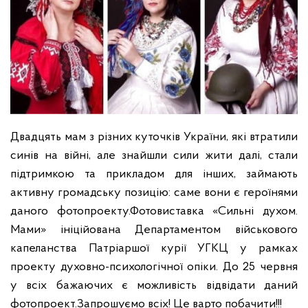
Двадцять мам з різних куточків України, які втратили
синів на війні, але знайшли сили жити далі, стали
підтримкою та прикладом для інших, займають
активну громадську позицію: саме вони є героїнями
даного фотопроекту.
Фотовиставка «Сильні духом.
Мами» ініційована Департаментом
військового
капеланства Патріаршої курії УГКЦ у рамках
проекту духовно-психологічної опіки.
До 25 червня
у всіх бажаючих є можливість відвідати даний
фотопроект.
Запрошуємо всіх!
Це варто побачити!!!