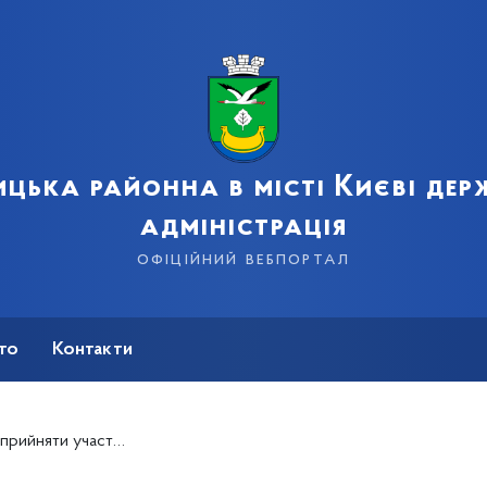
цька районна в місті Києві де
адміністрація
офіційний вебпортал
сто
Контакти
и участь у толоці!