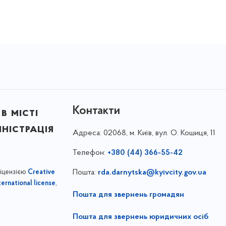
Контакти
в місті
ністрація
Адреса:
02068, м. Київ, вул. О. Кошиця, 11
Телефон:
+380 (44) 366-55-42
ліцензією
Пошта:
rda.darnytska@kyivcity.gov.ua
Creative
,
ernational license
Пошта для звернень громадян
Пошта для звернень юридичних осіб