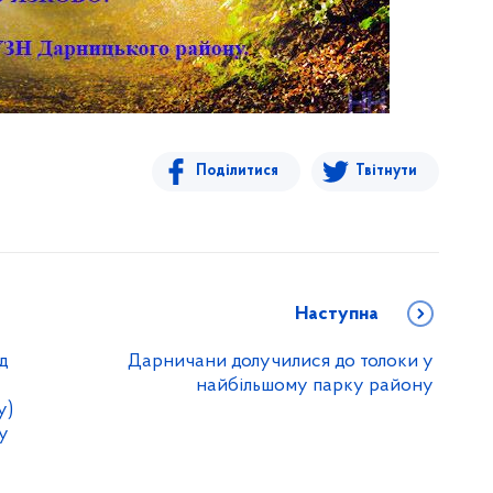
Поділитися
Твітнути
Наступна
д
Дарничани долучилися до толоки у
найбільшому парку району
у)
у