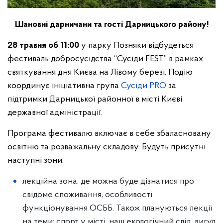
Шановні дарничани та гості Дарницького району!
28 травня об 11:00
у парку Позняки відбудеться
фестиваль добросусідства “Сусіди FEST” в рамках
святкування дня Києва на Лівому березі. Подію
координує ініціативна група
Сусіди PRO
за
підтримки Дарницької районної в місті Києві
державної адміністрації.
Програма фестивалю включає в себе збаласновану
освітню та розважальну складову. Будуть присутні
наступні зони:
лекційна зона, де можна буде дізнатися про
свідоме споживання, особливості
функціонування ОСББ. Також плануються лекції
на теми: спорт у місті, наш екологічний слід, вигул