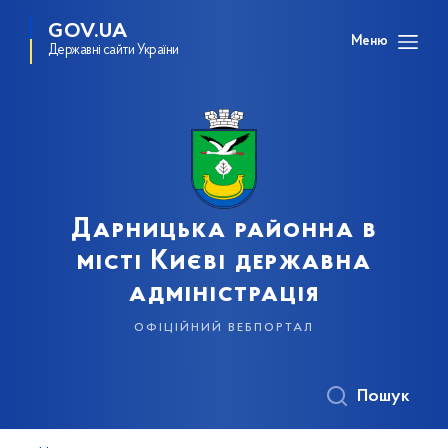
GOV.UA
Меню
Державні сайти України
Дарницька районна в
місті Києві державна
адміністрація
офіційний вебпортал
Пошук