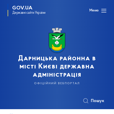
GOV.UA
Меню
Державні сайти України
Дарницька районна в
місті Києві державна
адміністрація
офіційний вебпортал
Пошук