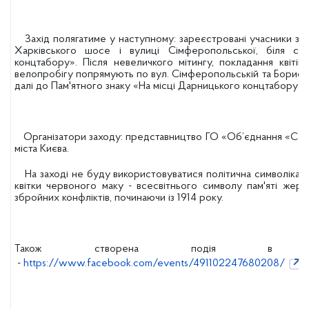
Захід полягатиме у наступному: зареєстровані учасники зби
Харківського шосе і вулиці Сімферопольської, біля с
концтабору». Після невеличкого мітингу, покладання квітів 
велопробігу попрямують по вул. Сімферопольській та Бориспі
далі до Пам'ятного знаку «На місці Дарницького концтабору».
Організатори заходу: представництво ГО «Об’єднання «Сам
міста Києва.
На заході не буду використовуватися політична символіка, о
квітки червоного маку - всесвітнього символу пам'яті жертв
збройних конфліктів, починаючи із 1914 року.
Також створена подія в м
-
https://www.facebook.com/events/491102247680208/