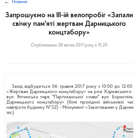
Новини
Запрошуємо на ІІІ-ій велопробіг «Запали
свічку пам'яті жертвам Дарницького
концтабору»
Опубліковано 28 квітня 2017 року о 15:20
Захід відбудеться 06 травня 2017 року з 10:00 до 12:00 з
«Жертвам Дарницького концтабору» на розі Харківського шо
вул. Ялтинська парк "Партизанської слави" вул. Бориспільсь
Дарницького концтабору» (біля прохідної військової части
навпроти будинку №32) - Монумент «Закатованим у Дарниць
ліс).