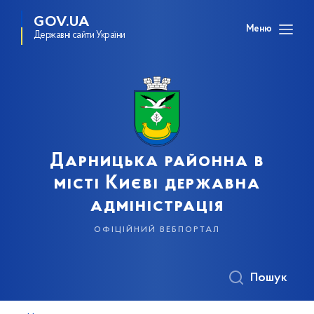
GOV.UA
Меню
Державні сайти України
Дарницька районна в
місті Києві державна
адміністрація
офіційний вебпортал
Пошук