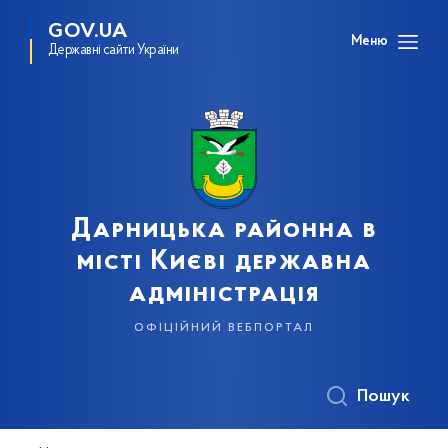
GOV.UA
Меню
Державні сайти України
Дарницька районна в
місті Києві державна
адміністрація
офіційний вебпортал
Пошук