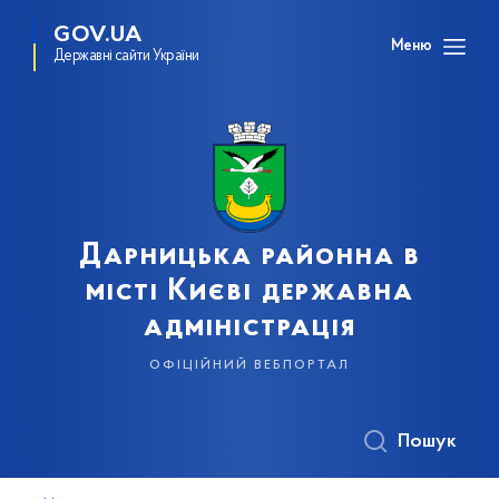
GOV.UA
Меню
Державні сайти України
Дарницька районна в
місті Києві державна
адміністрація
офіційний вебпортал
Пошук