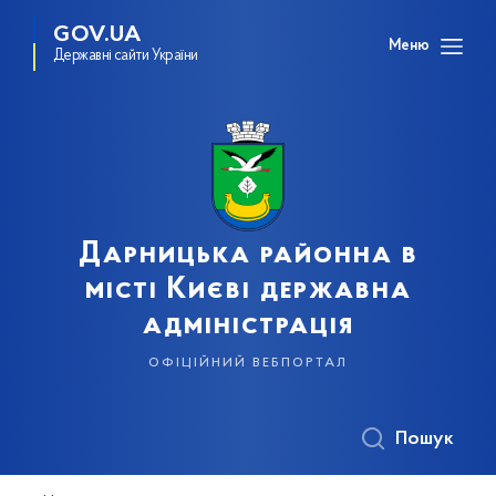
GOV.UA
Меню
Державні сайти України
Дарницька районна в
місті Києві державна
адміністрація
офіційний вебпортал
Пошук