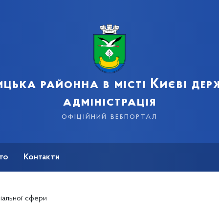
цька районна в місті Києві де
адміністрація
офіційний вебпортал
сто
Контакти
ціальної сфери