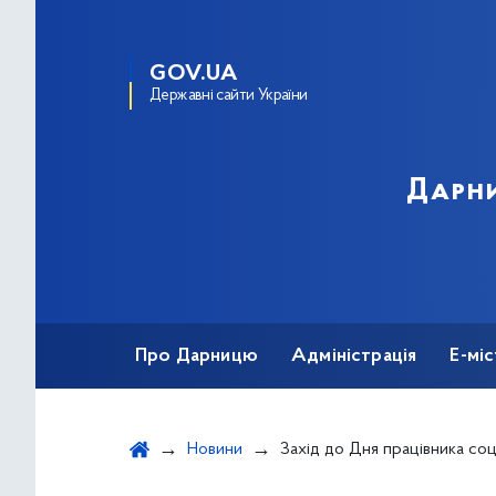
GOV.UA
Державні сайти України
Дарни
Про Дарницю
Адміністрація
Е-мі
Новини
Захід до Дня працівника со