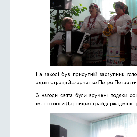
На заході був присутній заступник голо
адміністрації Захарченко Петро Петрович
З нагоди свята були вручені подяки со
імені голови Дарницької райдержадміністр