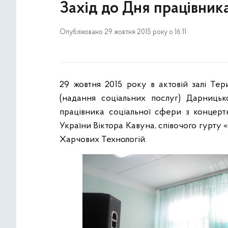
Захід до Дня працівник
Опубліковано 29 жовтня 2015 року о 16:11
29 жовтня 2015 року в актовій залі Тер
(надання соціальних послуг) Дарницьк
працівника соціальної сфери з концер
України Віктора Кавуна, співочого гурту 
Харчових Технологій.