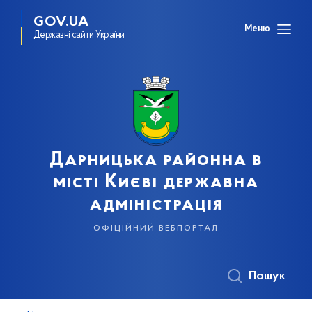
GOV.UA
Меню
Державні сайти України
Дарницька районна в
місті Києві державна
адміністрація
офіційний вебпортал
Пошук