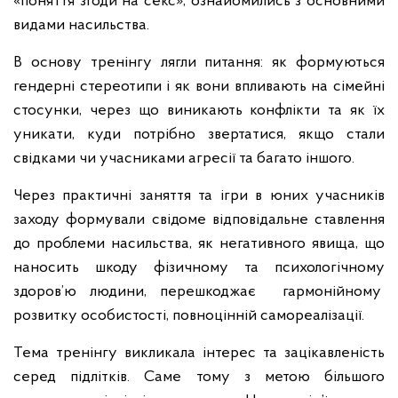
«поняття згоди на секс», ознайомились з основними
видами насильства.
В основу тренінгу лягли питання: як формуються
гендерні стереотипи і як вони впливають на сімейні
стосунки, через що виникають конфлікти та як їх
уникати, куди потрібно звертатися, якщо стали
свідками чи учасниками агресії та багато іншого.
Через практичні заняття та ігри в юних учасників
заходу формували свідоме відповідальне ставлення
до проблеми насильства, як негативного явища, що
наносить шкоду фізичному та психологічному
здоров’ю людини, перешкоджає гармонійному
розвитку особистості, повноцінній самореалізації.
Тема тренінгу викликала інтерес та зацікавленість
серед підлітків. Саме тому з метою більшого