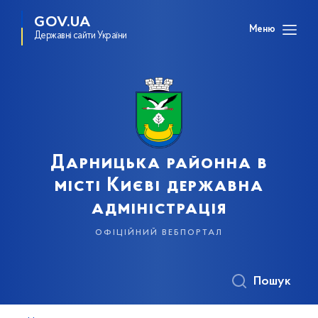
GOV.UA
Меню
Державні сайти України
Дарницька районна в
місті Києві державна
адміністрація
офіційний вебпортал
Пошук