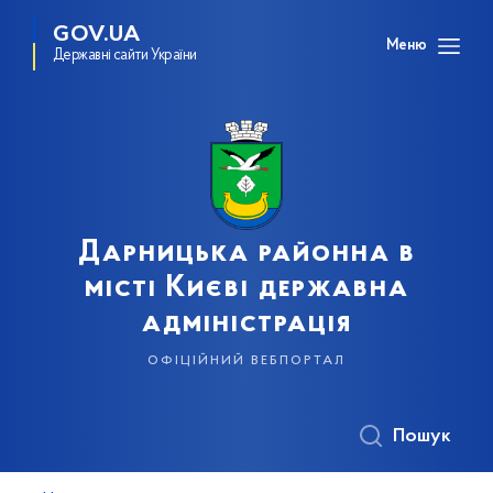
GOV.UA
Меню
Державні сайти України
Дарницька районна в
місті Києві державна
адміністрація
офіційний вебпортал
Пошук