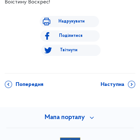
Воістину Воскрес!
Надрукувати
Поділитися
Твітнути
Попередня
Наступна
Мапа порталу