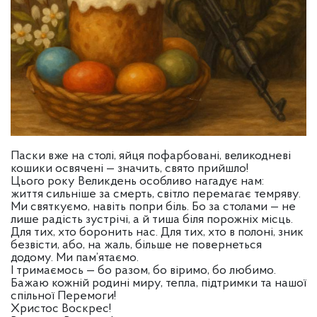
Паски вже на столі, яйця пофарбовані, великодневі
кошики освячені — значить, свято прийшло!
Цього року Великдень особливо нагадує нам:
життя сильніше за смерть, світло перемагає темряву.
Ми святкуємо, навіть попри біль. Бо за столами — не
лише радість зустрічі, а й тиша біля порожніх місць.
Для тих, хто боронить нас. Для тих, хто в полоні, зник
безвісти, або, на жаль, більше не повернеться
додому. Ми пам’ятаємо.
І тримаємось — бо разом, бо віримо, бо любимо.
Бажаю кожній родині миру, тепла, підтримки та нашої
спільної Перемоги!
Христос Воскрес!