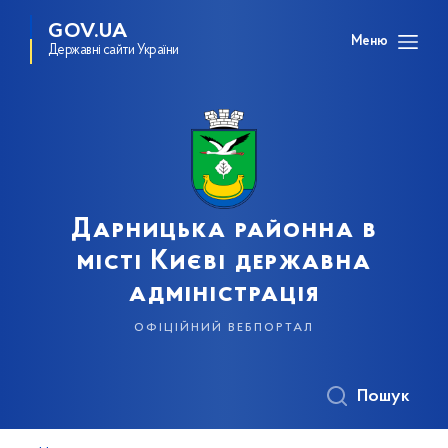
GOV.UA
Меню
Державні сайти України
Дарницька районна в
місті Києві державна
адміністрація
офіційний вебпортал
Пошук